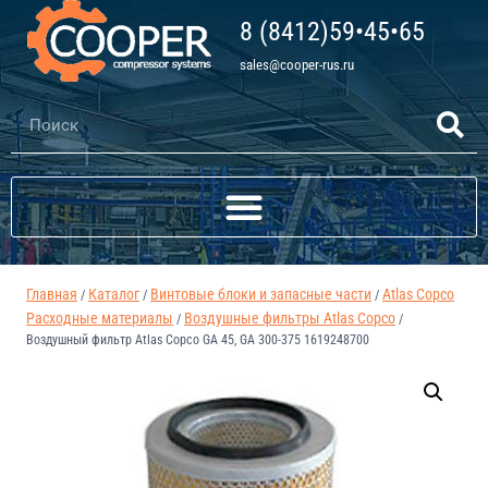
8 (8412)59•45•65
sales@cooper-rus.ru
Главная
Каталог
Винтовые блоки и запасные части
Atlas Copco
/
/
/
Расходные материалы
Воздушные фильтры Atlas Copco
/
/
Воздушный фильтр Atlas Copco GA 45, GA 300-375 1619248700