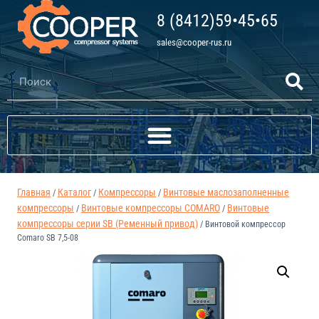
8 (8412)59•45•65
sales@cooper-rus.ru
Главная
Каталог
Компрессоры
Винтовые маслозаполненные
/
/
/
компрессоры
Винтовые компрессоры COMARO
Винтовые
/
/
компрессоры серии SB (Ременный привод)
/
Винтовой компрессор
Comaro SB 7,5-08