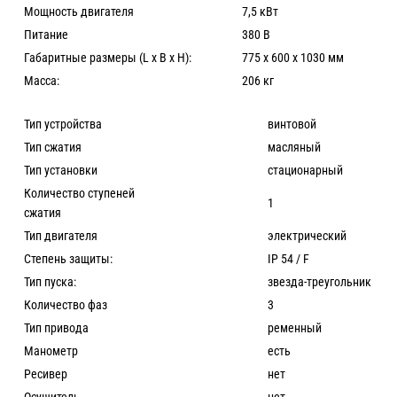
Мощность двигателя
7,5 кВт
Питание
380 В
Габаритные размеры (L x B x H):
775 х 600 х 1030 мм
Масса:
206 кг
Тип устройства
винтовой
Тип сжатия
масляный
Тип установки
стационарный
Количество ступеней
1
сжатия
Тип двигателя
электрический
Степень защиты:
IP 54 / F
Тип пуска:
звезда-треугольник
Количество фаз
3
Тип привода
ременный
Манометр
есть
Ресивер
нет