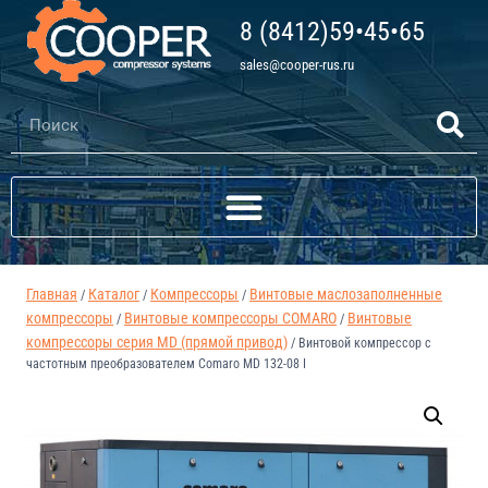
8 (8412)59•45•65
sales@cooper-rus.ru
Главная
Каталог
Компрессоры
Винтовые маслозаполненные
/
/
/
компрессоры
Винтовые компрессоры COMARO
Винтовые
/
/
компрессоры серия MD (прямой привод)
/
Винтовой компрессор с
частотным преобразователем Comaro MD 132-08 I