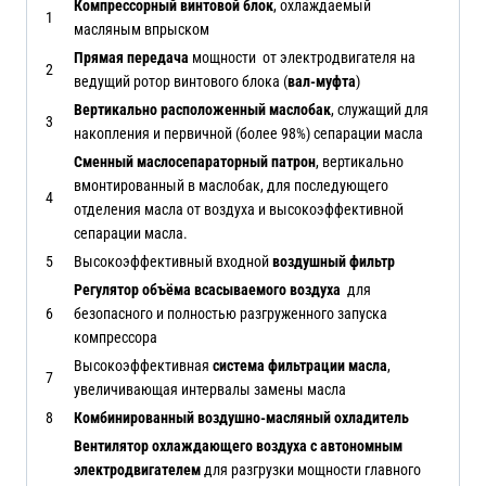
Компрессорный винтовой блок
, охлаждаемый
1
масляным впрыском
Прямая передача
мощности от электродвигателя на
2
ведущий ротор винтового блока (
вал-муфта
)
Вертикально расположенный маслобак
, служащий для
3
накопления и первичной (более 98%) сепарации масла
Сменный маслосепараторный патрон
, вертикально
вмонтированный в маслобак, для последующего
4
отделения масла от воздуха и высокоэффективной
сепарации масла.
5
Высокоэффективный входной
воздушный фильтр
Регулятор объёма всасываемого воздуха
для
6
безопасного и полностью разгруженного запуска
компрессора
Высокоэффективная
система фильтрации масла
,
7
увеличивающая интервалы замены масла
8
Комбинированный воздушно-масляный охладитель
Вентилятор охлаждающего воздуха с автономным
электродвигателем
для разгрузки мощности главного